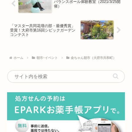
バランスボール体験教室（2021/3/25開
催）
「マスター共同花壇の部・最優秀賞」
受賞！大府市第16回シビックガーデン
コンテスト
ホーム
朝市･イベント
金ちゃん朝市（大府市共和町）