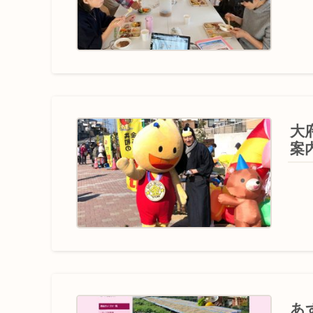
大
案
あ